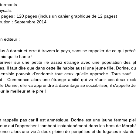
 dormants
hysalis
pages : 120 pages (inclus un cahier graphique de 12 pages)
rution : Septembre 2014
n éditeur :
 plus à dormir et erre à travers le pays, sans se rappeler de ce qui préc
nie qui le hante !
ar arriver sur une petite île assez étrange avec une population des p
es. Il faut dire que dans cette île habite aussi une jeune fille, Dorine, qu
hensible pouvoir d'endormir tout ceux qu'elle approche. Tous sauf... 
... Commence alors une étrange amitié qui va réunir ces deux excl
lle Dorine, elle va apprendre à davantage se sociabiliser, il s'appelle J
r le meilleur et le pire !
n rappelle pas car il est amnésique. Dorine est une jeune femme ple
us ceux qui l'approchent tombent instantanément dans les bras de Morph
mence alors une vie à deux pleine de péripéties et de fugaces instants