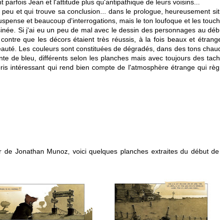
t parfois Jean et l'attitude plus qu'antipathique de leurs voisins...
à peu et qui trouve sa conclusion... dans le prologue, heureusement si
du suspense et beaucoup d'interrogations, mais le ton loufoque et les touc
née. Si j
'ai eu un peu de mal avec le dessin des personnages au déb
 contre que les décors étaient très réussis, à la fois beaux et étrang
eauté. Les couleurs sont constituées de dégradés,
dans des tons chau
nte de bleu, différents selon les planches mais avec toujours des tac
pris intéressant qui rend bien compte de l'atmosphère étrange qui rè
ier de Jonathan Munoz, voici quelques planches extraites du début de