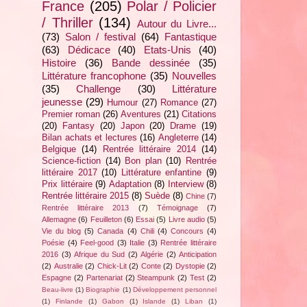
France
(205)
Polar / Policier
/ Thriller
(134)
Autour du Livre...
(73)
Salon / festival
(64)
Fantastique
(63)
Dédicace
(40)
Etats-Unis
(40)
Histoire
(36)
Bande dessinée
(35)
Littérature francophone
(35)
Nouvelles
(35)
Challenge
(30)
Littérature
jeunesse
(29)
Humour
(27)
Romance
(27)
Premier roman
(26)
Aventures
(21)
Citations
(20)
Fantasy
(20)
Japon
(20)
Drame
(19)
Bilan achats et lectures
(16)
Angleterre
(14)
Belgique
(14)
Rentrée littéraire 2014
(14)
Science-fiction
(14)
Bon plan
(10)
Rentrée
littéraire 2017
(10)
Littérature enfantine
(9)
Prix littéraire
(9)
Adaptation
(8)
Interview
(8)
Rentrée littéraire 2015
(8)
Suède
(8)
Chine
(7)
Rentrée littéraire 2013
(7)
Témoignage
(7)
Allemagne
(6)
Feuilleton
(6)
Essai
(5)
Livre audio
(5)
Vie du blog
(5)
Canada
(4)
Chili
(4)
Concours
(4)
Poésie
(4)
Feel-good
(3)
Italie
(3)
Rentrée littéraire
2016
(3)
Afrique du Sud
(2)
Algérie
(2)
Anticipation
(2)
Australie
(2)
Chick-Lit
(2)
Conte
(2)
Dystopie
(2)
Espagne
(2)
Partenariat
(2)
Steampunk
(2)
Test
(2)
Beau-livre
(1)
Biographie
(1)
Développement personnel
(1)
Finlande
(1)
Gabon
(1)
Islande
(1)
Liban
(1)