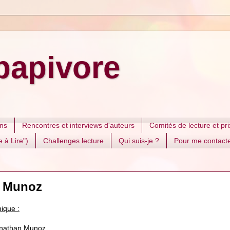
papivore
ons
Rencontres et interviews d'auteurs
Comités de lecture et prix
 à Lire")
Challenges lecture
Qui suis-je ?
Pour me contact
n Munoz
ique :
onathan Munoz