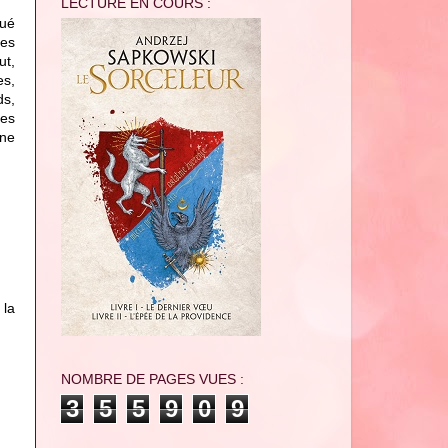
LECTURE EN COURS :
tué
hes
ut,
es,
ds,
hes
gne
 la
NOMBRE DE PAGES VUES :
3
5
5
9
0
9