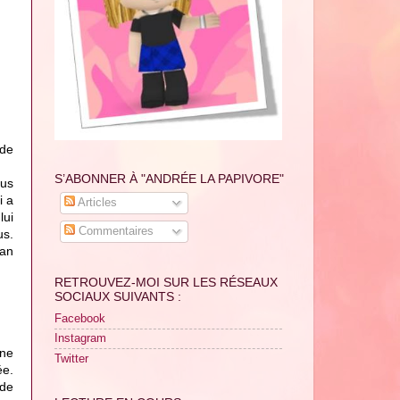
ède
S’ABONNER À "ANDRÉE LA PAPIVORE"
lus
i a
Articles
lui
Commentaires
us.
ean
RETROUVEZ-MOI SUR LES RÉSEAUX
SOCIAUX SUIVANTS :
Facebook
Instagram
ine
Twitter
ée.
 de