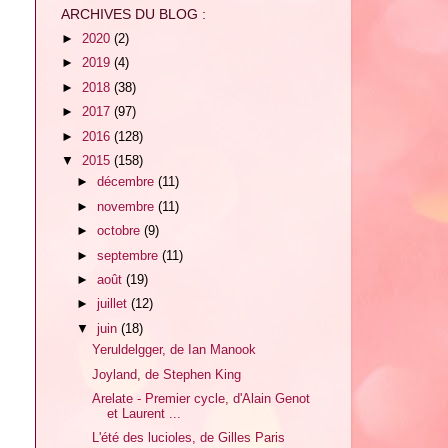
ARCHIVES DU BLOG :
►
2020
(2)
►
2019
(4)
►
2018
(38)
►
2017
(97)
►
2016
(128)
▼
2015
(158)
►
décembre
(11)
►
novembre
(11)
►
octobre
(9)
►
septembre
(11)
►
août
(19)
►
juillet
(12)
▼
juin
(18)
Yeruldelgger, de Ian Manook
Joyland, de Stephen King
Arelate - Premier cycle, d'Alain Genot
et Laurent ...
L'été des lucioles, de Gilles Paris