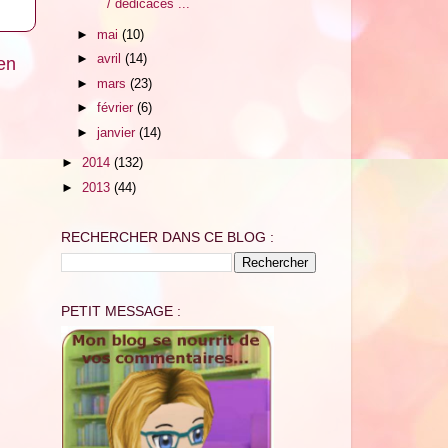
/ dédicaces ...
►
mai
(10)
►
avril
(14)
ien
►
mars
(23)
►
février
(6)
►
janvier
(14)
►
2014
(132)
►
2013
(44)
RECHERCHER DANS CE BLOG :
PETIT MESSAGE :